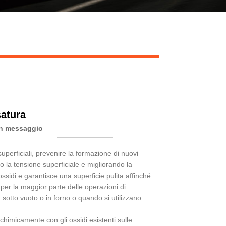
Live
satura
n messaggio
superficiali, prevenire la formazione di nuovi
do la tensione superficiale e migliorando la
ssidi e garantisce una superficie pulita affinché
 per la maggior parte delle operazioni di
sotto vuoto o in forno o quando si utilizzano
 chimicamente con gli ossidi esistenti sulle