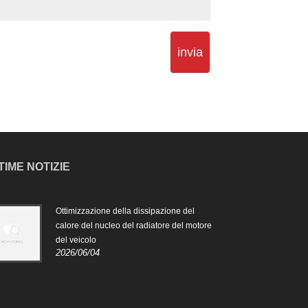
invia
TIME NOTIZIE
Ottimizzazione della dissipazione del
Il ru
2024
calore del nucleo del radiatore del motore
del veicolo
Il ru
2026/06/04
è pr
risc
mant
funz