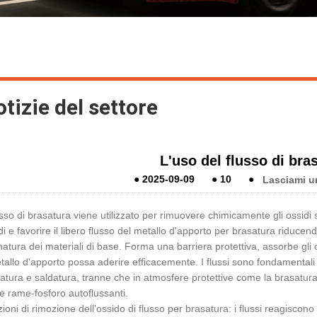
tizie del settore
L'uso del flusso di bra
●
2025-09-09
●
10
●
Lasciami u
lusso di brasatura viene utilizzato per rimuovere chimicamente gli ossidi 
di e favorire il libero flusso del metallo d'apporto per brasatura riducen
atura dei materiali di base. Forma una barriera protettiva, assorbe gli o
etallo d'apporto possa aderire efficacemente. I flussi sono fondamentali
atura e saldatura, tranne che in atmosfere protettive come la brasatura 
e rame-fosforo autoflussanti.
ioni di rimozione dell'ossido di flusso per brasatura: i flussi reagiscono