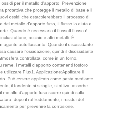
i ossidi per il metallo d'apporto. Prevenzione
ra protettiva che protegge il metallo di base e il
ovi ossidi che ostacolerebbero il processo di
del metallo d'apporto fuso, il flusso lo aiuta a
orte. Quando è necessario il flussoIl flusso è
clusi ottone, acciaio e altri metalli. È
un agente autoflussante. Quando il disossidante
a causare l'ossidazione, quindi il disossidante
atmosfera controllata, come in un forno,
 rame, i metalli d'apporto contenenti fosforo
tilizzare Flux1. Applicazione:Applicare il
mento. Può essere applicato come pasta mediante
to, il fondente si scioglie, si attiva, assorbe
il metallo d'apporto fuso scorre quindi sulla
asatura: dopo il raffreddamento, i residui del
camente per prevenire la corrosione.