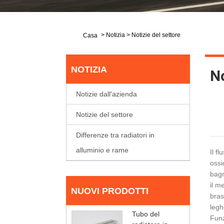
>
Notizia
>
Notizie del settore
Casa
NOTIZIA
No
Notizie dall'azienda
Notizie del settore
Differenze tra radiatori in
alluminio e rame
Il f
ossi
bagn
il m
NUOVI PRODOTTI
bras
legh
Tubo del
Funz