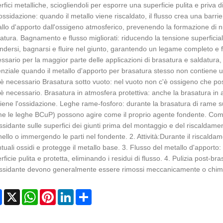
rfici metalliche, sciogliendoli per esporre una superficie pulita e priva d
'ossidazione: quando il metallo viene riscaldato, il flusso crea una barrie
llo d'apporto dall'ossigeno atmosferico, prevenendo la formazione di nu
atura. Bagnamento e flusso migliorati: riducendo la tensione superficiale 
ondersi, bagnarsi e fluire nel giunto, garantendo un legame completo e f
ssario per la maggior parte delle applicazioni di brasatura e saldatura, in
nziale quando il metallo d'apporto per brasatura stesso non contiene 
è necessario Brasatura sotto vuoto: nel vuoto non c'è ossigeno che poss
è necessario. Brasatura in atmosfera protettiva: anche la brasatura in 
iene l'ossidazione. Leghe rame-fosforo: durante la brasatura di rame su
e le leghe BCuP) possono agire come il proprio agente fondente. Come u
ssidante sulle superfici dei giunti prima del montaggio e del riscalda
ello o immergendo le parti nel fondente. 2. Attività:Durante il riscaldamen
tuali ossidi e protegge il metallo base. 3. Flusso del metallo d'apporto: 
rficie pulita e protetta, eliminando i residui di flusso. 4. Pulizia post-br
ssidante devono generalmente essere rimossi meccanicamente o chimi
Facebook
X
WhatsApp
Pinterest
LinkedIn
Share