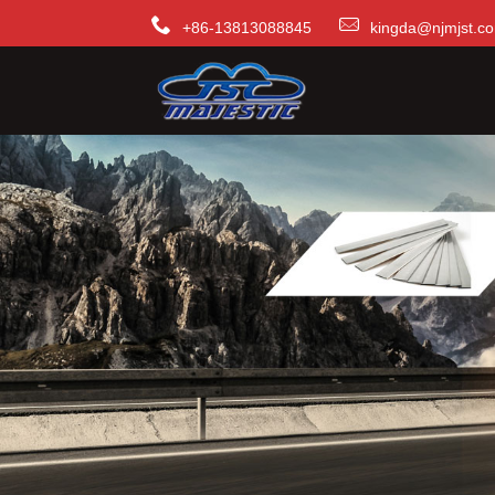
+86-13813088845
kingda@njmjst.c