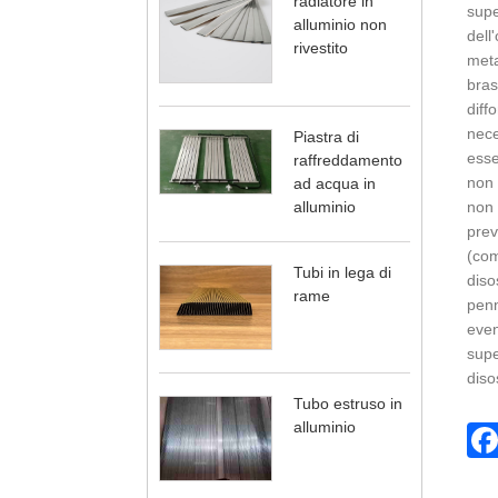
radiatore in
supe
alluminio non
dell
rivestito
meta
bras
diff
nece
Piastra di
esse
raffreddamento
non 
ad acqua in
alluminio
non 
prev
(com
Tubi in lega di
diso
rame
penn
even
supe
diso
Tubo estruso in
alluminio