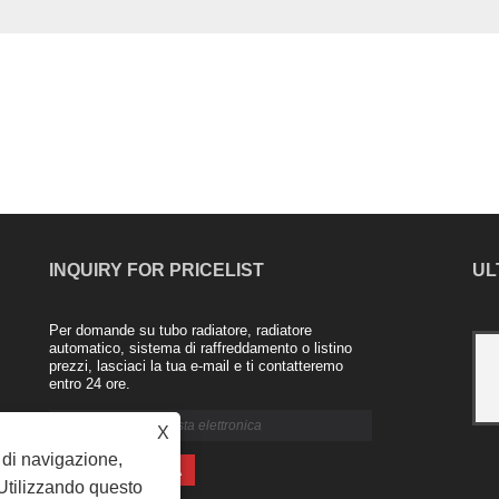
INQUIRY FOR PRICELIST
UL
Per domande su tubo radiatore, radiatore
Radiatore in alluminio dell'azienda Nanjing
automatico, sistema di raffreddamento o listino
prezzi, lasciaci la tua e-mail e ti contatteremo
Majestic
entro 24 ore.
2021/04/20
L'industria dei radiatori in lega di
X
alluminio è un nuovo prodotto lanciato
negli ultimi anni. Ad esempio, un
a di navigazione,
radiatore composito rame-alluminio è
. Utilizzando questo
costituito da un tubo di rame int......