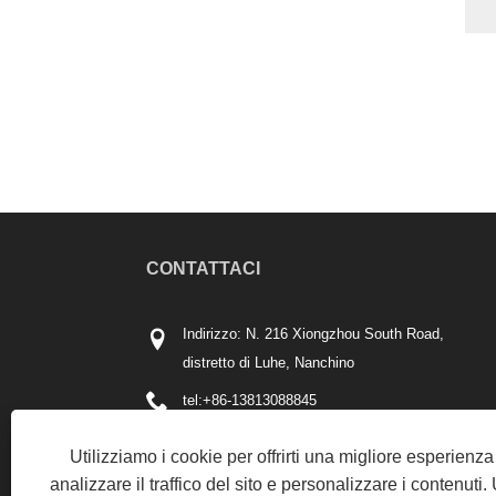
CONTATTACI
Indirizzo: N. 216 Xiongzhou South Road,
distretto di Luhe, Nanchino
tel:
+86-13813088845
Telefono:
+86-13813088845
Utilizziamo i cookie per offrirti una migliore esperienz
E-mail:
kingda@njmjst.com
analizzare il traffico del sito e personalizzare i contenuti