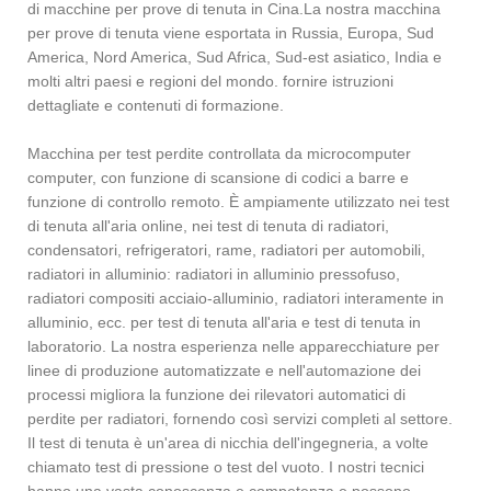
di macchine per prove di tenuta in Cina.La nostra macchina
per prove di tenuta viene esportata in Russia, Europa, Sud
America, Nord America, Sud Africa, Sud-est asiatico, India e
molti altri paesi e regioni del mondo. fornire istruzioni
dettagliate e contenuti di formazione.
Macchina per test perdite controllata da microcomputer
computer, con funzione di scansione di codici a barre e
funzione di controllo remoto. È ampiamente utilizzato nei test
di tenuta all'aria online, nei test di tenuta di radiatori,
condensatori, refrigeratori, rame, radiatori per automobili,
radiatori in alluminio: radiatori in alluminio pressofuso,
radiatori compositi acciaio-alluminio, radiatori interamente in
alluminio, ecc. per test di tenuta all'aria e test di tenuta in
laboratorio. La nostra esperienza nelle apparecchiature per
linee di produzione automatizzate e nell'automazione dei
processi migliora la funzione dei rilevatori automatici di
perdite per radiatori, fornendo così servizi completi al settore.
Il test di tenuta è un'area di nicchia dell'ingegneria, a volte
chiamato test di pressione o test del vuoto. I nostri tecnici
hanno una vasta conoscenza e competenza e possono