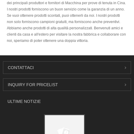
dei principali produttori e fornitori di Macchina per prove di tenuta in Cina.
I nostri prodotti forniscono un buon servizio come la garanzia di un anno.
Se vuoi ottenere prodotti scontati, puoi ottenerli da noi. I nostri prodotti
non solo forniscono campioni gratuiti, ma forniscono anche preventivi.
Abbiamo anche prodotti di alta qualità personalizzati. Benvenuti amici e
clienti da casa e all'estero per visitare la nostra fabbrica e collaborare con
noi, speriamo di poter ottenere una doppia vittoria.
CONTATTACI
INQUIRY FOR PRICELIST
ULTIME NOTIZIE