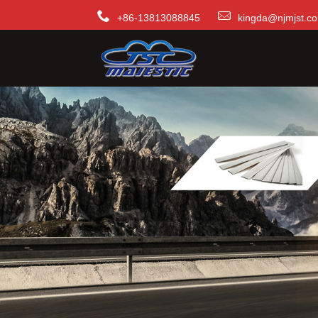
+86-13813088845
kingda@njmjst.c