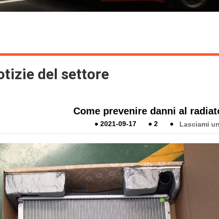
tizie del settore
Come prevenire danni al radiat
●
2021-09-17
●
2
●
Lasciami u