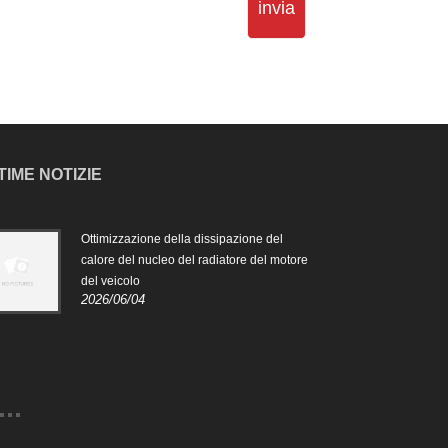
invia
TIME NOTIZIE
Ottimizzazione della dissipazione del
Il ru
2024
calore del nucleo del radiatore del motore
del veicolo
Il ru
2026/06/04
è pr
risc
mant
funz