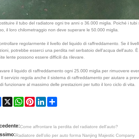
ostituire il tubo del radiatore ogni tre anni o 36.000 miglia. Poiché i t
o, il loro chilometraggio non deve superare le 50.000 miglia.
ontrollare regolarmente il livello del liquido di raffreddamento. Se il liv
zioni, potrebbe esserci una perdita nel serbatoio dell'acqua dell'auto. 
ite lente possono essere difficili da rilevare.
avare il liquido di raffreddamento ogni 25.000 miglia per rimuovere event
. Il servizio regola anche il sistema di raffreddamento per aiutare a pr
 di funzionare al massimo delle prestazioni per tutto il loro ciclo di vita.
Facebook
X
WhatsApp
Pinterest
LinkedIn
Share
cedente:
Come affrontare la perdita del radiatore dell'auto?
ssimo:
Radiatore dell'olio per auto forma Nanjing Majestic Company