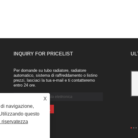
INQUIRY FOR PRICELIST
UL
Per domande su tubo radiatore, radiatore
Radiatore in alluminio dell'azienda Nanjing
automatico, sistema di raffreddamento o listino
prezzi, lasciaci la tua e-mail e ti contatteremo
Majestic
entro 24 ore.
2021/04/20
L'industria dei radiatori in lega di
X
alluminio è un nuovo prodotto lanciato
negli ultimi anni. Ad esempio, un
a di navigazione,
radiatore composito rame-alluminio è
. Utilizzando questo
costituito da un tubo di rame int......
a riservatezza