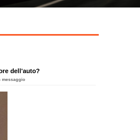
Live
ore dell'auto?
n messaggio