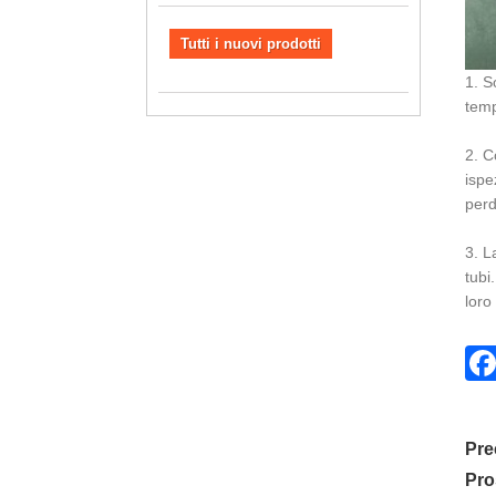
Tutti i nuovi prodotti
1. S
temp
2. C
ispe
perd
3. L
tubi
loro
Pre
Pro