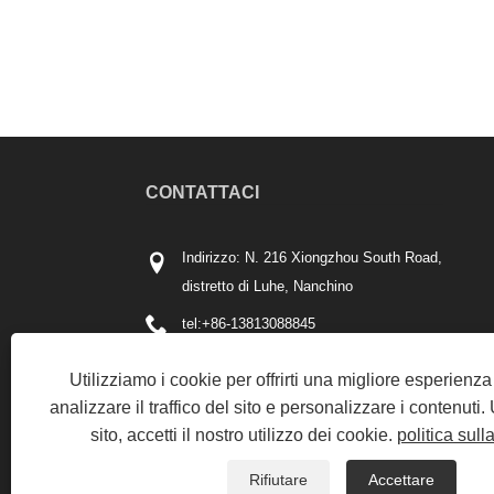
CONTATTACI
Indirizzo: N. 216 Xiongzhou South Road,
distretto di Luhe, Nanchino
tel:
+86-13813088845
Telefono:
+86-13813088845
Utilizziamo i cookie per offrirti una migliore esperienz
E-mail:
kingda@njmjst.com
analizzare il traffico del sito e personalizzare i contenuti
sito, accetti il ​​nostro utilizzo dei cookie.
politica sull
Fax: +86-025-57611586
Rifiutare
Accettare