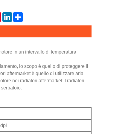
tsApp
Pinterest
LinkedIn
Share
otore in un intervallo di temperatura
ddamento, lo scopo è quello di proteggere il
ri aftermarket è quello di utilizzare aria
ore nei radiatori aftermarket. I radiatori
 serbatoio.
dpl