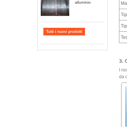
alluminio
Mat
Tip
Tip
Tutti i nuovi prodotti
Tes
3. 
I no
da c