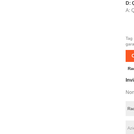
D: 
A: Q
Tag 
gara
C
Ra
Invi
Non 