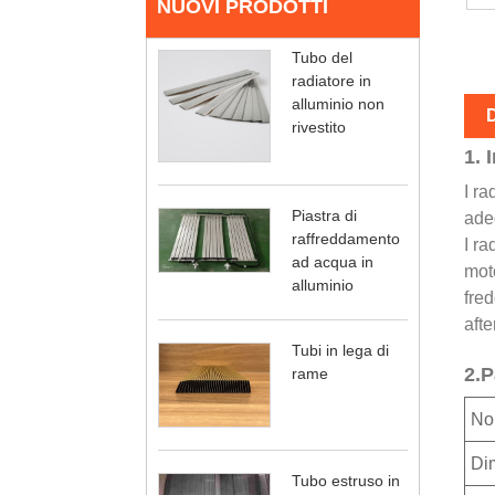
NUOVI PRODOTTI
Tubo del
radiatore in
alluminio non
D
rivestito
1. 
I ra
Piastra di
ade
raffreddamento
I ra
ad acqua in
moto
alluminio
fred
afte
Tubi in lega di
2.P
rame
No
Di
Tubo estruso in