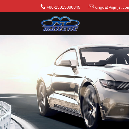
+86-13813088845
kingda@njmjst.co