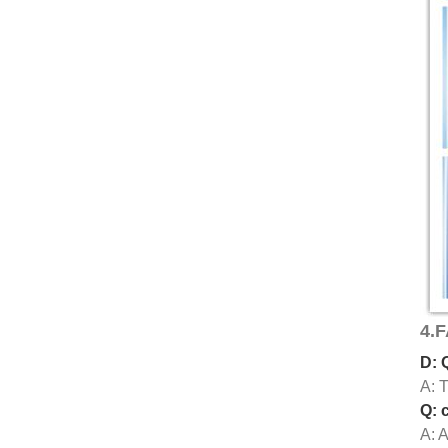
4.
D: 
A: T
Q: 
A: A