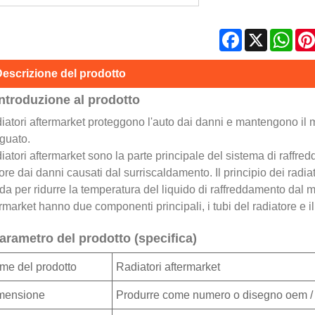
Facebook
X
Wha
escrizione del prodotto
Introduzione al prodotto
diatori aftermarket proteggono l'auto dai danni e mantengono il m
guato.
diatori aftermarket sono la parte principale del sistema di raffre
re dai danni causati dal surriscaldamento. Il principio dei radiato
da per ridurre la temperatura del liquido di raffreddamento dal mot
rmarket hanno due componenti principali, i tubi del radiatore e il
arametro del prodotto (specifica)
me del prodotto
Radiatori aftermarket
mensione
Produrre come numero o disegno oem / 