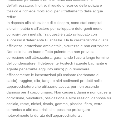
dell'attrezzatura. Inoltre, il liquido di scarico della pulizia è
tossico e richiede molti soldi per il trattamento delle acque
reflue.
In risposta alla situazione di cui sopra, sono stati compiuti
sforzi in patria e all’estero per sviluppare detergenti meno
corrosivi per i metalli. Tra questi è stato sviluppato con
successo il detergente Fushitaike. Ha le caratteristiche di alta
efficienza, protezione ambientale, sicurezza e non corrosione.
Non solo ha un buon effetto pulente ma non provoca
corrosione sull'attrezzatura, garantendo l'uso a lungo termine
del condensatore. Il detergente Fostech (agente bagnante e
agente penetrante aggiunto unico) può rimuovere
efficacemente le incrostazioni più ostinate (carbonato di
calcio), ruggine, olio, fango e altri sedimenti prodotti nelle
apparecchiature che utilizzano acqua, pur non essendo
dannosi per il corpo umano. Non causerà danni e non causerà
corrosione, vaiolatura, ossidazione e altre reazioni dannose su
acciaio, rame, nichel, titanio, gomma, plastica, fibra, vetro,
ceramica e altri materiali, che possono prolungare
notevolmente la durata dell'apparecchiatura .