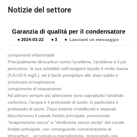
Notizie del settore
Garanzia di qualità per il condensatore
●
2024-03-22
●
3
●
Lasciami un messaggio
componenti infiammabili
Principalmente idrocarburi come l'acetilene, l'acetilene è il più
pericoloso, la sua solubilità nell'ossigeno liquido è molto bassa
(5,6×10-6 mg/L), ed è facile precipitare allo stato solido e
provocare un'esplosione.
componente di intasamento
Ad attirare sempre più attenzione sono soprattutto l'anidride
carbonica, l'acqua e il protossido di azoto, in particolare il
protossido di azoto. Dopo essersi cristallizzati e separati,
bloccheranno il canale freddo principale, provocando
"evaporazione secca" e "ebollizione senza uscita" del canale
freddo principale, con conseguente concentrazione di
idrocarburi. , accumulo e precipitazione, provocando una