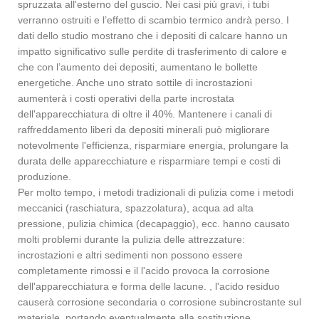
spruzzata all'esterno del guscio. Nei casi più gravi, i tubi
verranno ostruiti e l’effetto di scambio termico andrà perso. I
dati dello studio mostrano che i depositi di calcare hanno un
impatto significativo sulle perdite di trasferimento di calore e
che con l’aumento dei depositi, aumentano le bollette
energetiche. Anche uno strato sottile di incrostazioni
aumenterà i costi operativi della parte incrostata
dell'apparecchiatura di oltre il 40%. Mantenere i canali di
raffreddamento liberi da depositi minerali può migliorare
notevolmente l'efficienza, risparmiare energia, prolungare la
durata delle apparecchiature e risparmiare tempi e costi di
produzione.
Per molto tempo, i metodi tradizionali di pulizia come i metodi
meccanici (raschiatura, spazzolatura), acqua ad alta
pressione, pulizia chimica (decapaggio), ecc. hanno causato
molti problemi durante la pulizia delle attrezzature:
incrostazioni e altri sedimenti non possono essere
completamente rimossi e il l'acido provoca la corrosione
dell'apparecchiatura e forma delle lacune. , l'acido residuo
causerà corrosione secondaria o corrosione subincrostante sul
materiale, portando eventualmente alla sostituzione