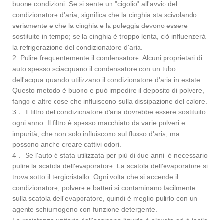
buone condizioni. Se si sente un "cigolio" all'avvio del
condizionatore d'aria, significa che la cinghia sta scivolando
seriamente e che la cinghia e la puleggia devono essere
sostituite in tempo; se la cinghia è troppo lenta, ciò influenzerà
la refrigerazione del condizionatore d'aria.
2. Pulire frequentemente il condensatore. Alcuni proprietari di
auto spesso sciacquano il condensatore con un tubo
dell'acqua quando utilizzano il condizionatore d'aria in estate.
Questo metodo è buono e può impedire il deposito di polvere,
fango e altre cose che influiscono sulla dissipazione del calore.
3． Il filtro del condizionatore d'aria dovrebbe essere sostituito
ogni anno. Il filtro è spesso macchiato da varie polveri e
impurità, che non solo influiscono sul flusso d'aria, ma
possono anche creare cattivi odori.
4． Se l'auto è stata utilizzata per più di due anni, è necessario
pulire la scatola dell'evaporatore. La scatola dell'evaporatore si
trova sotto il tergicristallo. Ogni volta che si accende il
condizionatore, polvere e batteri si contaminano facilmente
sulla scatola dell'evaporatore, quindi è meglio pulirlo con un
agente schiumogeno con funzione detergente.
La resistenza unitaria dell'ossigeno liquido è elevata ed è facile