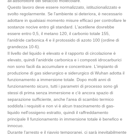
all'adsorbitore del setaccio molecolare.
Questo lavoro deve essere normalizzato, istituzionalizzato e
svolto regolarmente. Se l'ambiente si deteriora, è necessario
adottare in qualsiasi momento misure efficaci per controllare le
sostanze nocive entro gli standard. L'acetilene dovrebbe
essere entro 0,5, il metano 120, il carbonio totale 155,
l'anidride carbonica 4 e il protossido di azoto 100 (ordine di
grandezza 10-6).
Il livello del liquido è elevato e il rapporto di circolazione è
elevato, quindi l'anidride carbonica e i composti idrocarburici
non sono facili da accumulare e concentrare. L'impianto di
produzione di gas siderurgico e siderurgico di Wuhan adotta il
funzionamento a immersione totale. Dopo molti anni di
funzionamento sicuro, tutti i parametri di processo sono gli
stessi di prima senza immersione e c'è ancora spazio di
separazione sufficiente, anche l'area di scambio termico
soddisfa i requisiti e non vi è alcun trascinamento di gas-
liquido nell'ossigeno estratto, quindi il raffreddamento
principale Il funzionamento in immersione totale è benefico e
innocuo.
Durante l'arresto e il riavvio temporanei, ci sarà inevitabilmente