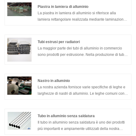
Piastra in lamiera di alluminio
La piastra in lamiera di alluminio si riferisce alla
lamiera rettangolare realizzata mediante laminazione
di lingotti di alluminio, che è divisa in lamiera di
alluminio puro, lamiera di alluminio in lega, lamiera
sottile di alluminio, lamiera di alluminio di medio
Tubi estrusi per radiatori
spessore e lamiera di alluminio modellata.
La maggior parte dei tubi di alluminio in commercio
sono prodotti per estrusione. Nella produzione di tubi
per radiatori estrusi, vengono utilizzati barre tonde
corte, processi di estrusione ad alta temperatura e
lenti. Soprattutto le "tre temperature" devono essere
controllate. Le aste di alluminio, i cilindri di estrusione
Nastro in alluminio
e gli stampi devono essere mantenuti puliti. Il tempo e
La nostra azienda fornisce varie specifiche di leghe e
la temperatura di invecchiamento si basano sulla
larghezze di nastri di alluminio. Le leghe comuni con
parete del tubo. Lo spessore e la dimensione del
uno spessore di 0,2-3 mm includono 1 serie (1100,
diametro del tubo devono essere regolati in modo
1060, 1070, ecc.), 3 serie (3003, 3004, 3A21, 3005,
appropriato.
3105, ecc.) e 5 serie (5052, 5082), 5083 , 5086, ecc.),
Tubo in alluminio senza saldatura
serie 8 (8011, ecc.). La larghezza normale è di 12-
Il tubo in alluminio senza saldatura è uno dei prodotti
1800 mm e sono disponibili anche dimensioni non
più importanti e ampiamente utilizzati della nostra
standard.
azienda. Produciamo, forniamo, esportiamo,