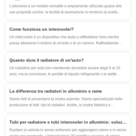
L'alluminio è un metallo versatile e ampiamente utilizzato grazie alle
sue proprietà uniche. la facilità di lavorazione lo rendono la scelta
preferita per diverse applicazioni. La duttilità e la malleabilità di questo
metallo ne consentono l'estrusione, laminazione e forgiatura in varie
Come funziona un intercooler?
forme, inclusi tubi e tubazioni. Ampiamente utilizzato nel radiatore.
Un intercooler è un dispositivo che aiuta a raffreddare l'aria mentre
passa attraverso il motore di un'auto o di un camion. Raffreddando
l'aria, l'intercooler aiuta a migliorare le prestazioni del motore e a
prevenire il surriscaldamento. Esistono due tipi principali di intercooler:
Quanto dura il radiatore di un'auto?
aria-aria e aria-acqua. Gli intercooler aria-aria utilizzano l'aria per
raffreddare l'aria che passa attraverso il motore, mentre gli intercooler
Un radiatore per auto ben mantenuto dovrebbe durare dagli 8 ai 10
aria-acqua utilizzano l'acqua per raffreddare l'aria.
anni, ma la corrosione, le perdite di liquido refrigerante o le alette
ostruite possono ridurne la durata. Una manutenzione regolare
prolunga la durata del radiatore e previene il surriscaldamento del
La differenza tra radiatori in alluminio e rame
motore. Il radiatore della tua auto svolge un ruolo fondamentale nel
mantenere la temperatura ottimale del motore. La sostituzione o la
Siamo lieti di presentarvi la nostra azienda. Siamo specializzati nella
manutenzione di un radiatore al momento giusto può prevenire costosi
produzione di tutti i tipi di radiatori. Inoltre, la nostra fabbrica è
danni al motore. Questa guida copre la durata media di un radiatore, i
certificata ISO/TS16949. Saremo in grado di fornirvi prodotti di alta
problemi comuni e come mantenere il radiatore in funzione più a
qualità, prezzi competitivi e un servizio di qualità. Per servire meglio i
Tubi per radiatore e tubi intercooler in alluminio: soluzioni personalizzate per sistemi di raffreddamento automobilistici
lungo.
clienti, possiamo anche personalizzare diversi tipi di radiatori, in attesa
della tua richiesta!
Ruotare la valvola in senso antiorario per aggiungere calore e in senso