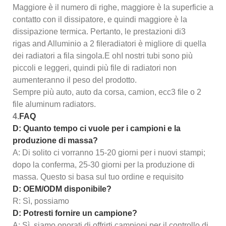
Maggiore è il numero di righe, maggiore è la superficie a
contatto con il dissipatore, e quindi maggiore è la
dissipazione termica. Pertanto, le prestazioni di
3
riga
s
and
Alluminio a 2 file
radiatori è migliore di quella
dei radiatori a fila singola.
E oh
I nostri tubi sono più
piccoli e leggeri, quindi più file di radiatori non
aumenteranno il peso del prodotto.
Sempre più auto, auto da corsa, camion, ecc
3 file o 2
file
aluminum radiators
.
4.
FAQ
D: Quanto tempo ci vuole per i campioni e la
produzione di massa?
A: Di solito ci vorranno 15-20 giorni per i nuovi stampi;
dopo la conferma, 25-30 giorni per la produzione di
massa. Questo si basa sul tuo ordine e requisito
D: OEM/ODM disponibile?
R: Sì, possiamo
D: Potresti fornire un campione?
A: Sì, siamo onorati di offrirti campioni per il controllo di