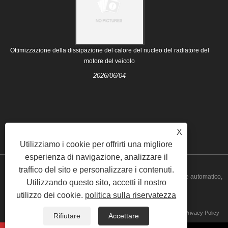
Ottimizzazione della dissipazione del calore del nucleo del radiatore del
motore del veicolo
2026/06/04
X
Utilizziamo i cookie per offrirti una migliore
esperienza di navigazione, analizzare il
traffico del sito e personalizzare i contenuti.
Copyright © 2021 Nanjing Majestic Auto Parts Co., Ltd. - Radiatore automatico,
Utilizzando questo sito, accetti il ​​nostro
utilizzo dei cookie.
politica sulla riservatezza
sistema di raffreddamento - Tutti i diritti riservati.
Collegamenti
Sitemap
RSS
XML
Privacy Policy
Rifiutare
Accettare