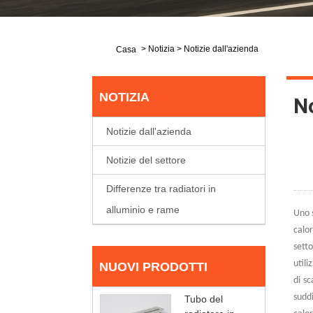
>
Notizia
>
Notizie dall'azienda
Casa
NOTIZIA
No
Notizie dall'azienda
Notizie del settore
Differenze tra radiatori in
alluminio e rame
Uno s
calor
sett
utili
NUOVI PRODOTTI
di sc
suddi
Tubo del