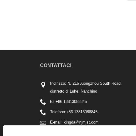
CONTATTACI
Indirizzo: N. 216 Xiongzhou South Road,
distretto di Luhe, Nanchino
tel:
+86-13813088845
Telefono:
+86-13813088845
E-mail:
kingda@njmjst.com
Fax: +86-025-57611586