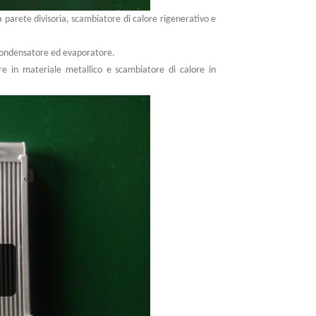
a parete divisoria, scambiatore di calore rigenerativo e
, condensatore ed evaporatore.
re in materiale metallico e scambiatore di calore in