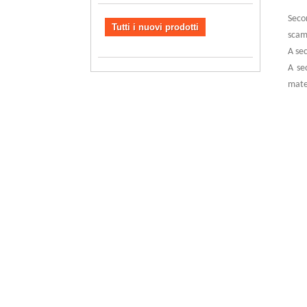
Secon
Tutti i nuovi prodotti
scamb
A sec
A se
mate