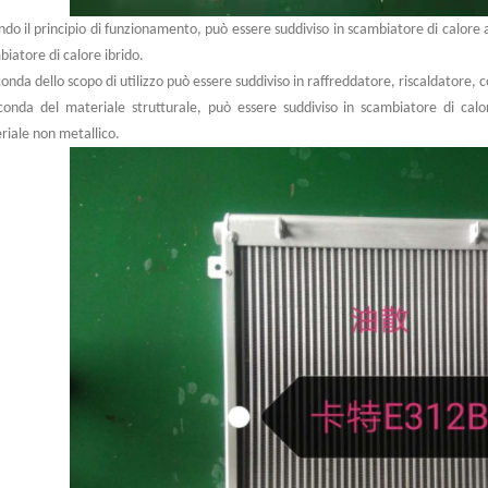
do il principio di funzionamento, può essere suddiviso in scambiatore di calore 
iatore di calore ibrido.
onda dello scopo di utilizzo può essere suddiviso in raffreddatore, riscaldatore
conda del materiale strutturale, può essere suddiviso in scambiatore di calo
riale non metallico.