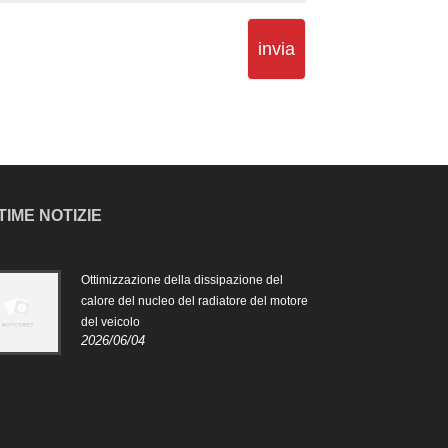
invia
TIME NOTIZIE
Ottimizzazione della dissipazione del
Il ru
2024
calore del nucleo del radiatore del motore
del veicolo
Il ru
2026/06/04
è pr
risc
mant
funz