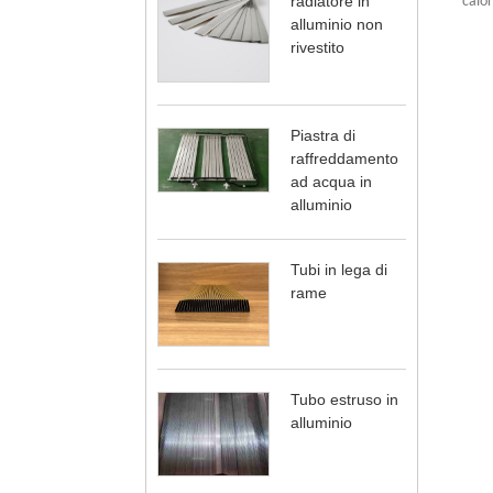
radiatore in
calor
alluminio non
rivestito
Piastra di
raffreddamento
ad acqua in
alluminio
Tubi in lega di
rame
Tubo estruso in
alluminio