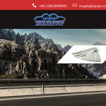
+86-13813088845
kingda@njmjst.c