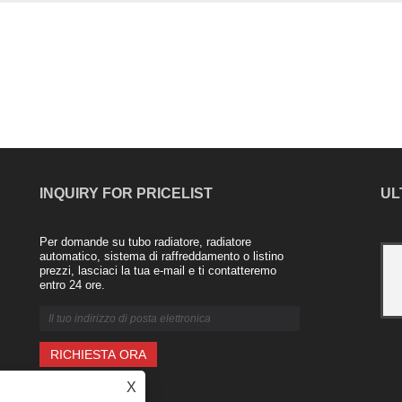
INQUIRY FOR PRICELIST
UL
Per domande su tubo radiatore, radiatore
Radiatore in alluminio dell'azienda Nanjing
automatico, sistema di raffreddamento o listino
prezzi, lasciaci la tua e-mail e ti contatteremo
Majestic
entro 24 ore.
2021/04/20
L'industria dei radiatori in lega di
alluminio è un nuovo prodotto lanciato
negli ultimi anni. Ad esempio, un
radiatore composito rame-alluminio è
costituito da un tubo di rame int......
X