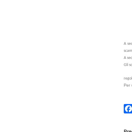
A se
scamb
A sec
Gli s
regol
Per 
Pre