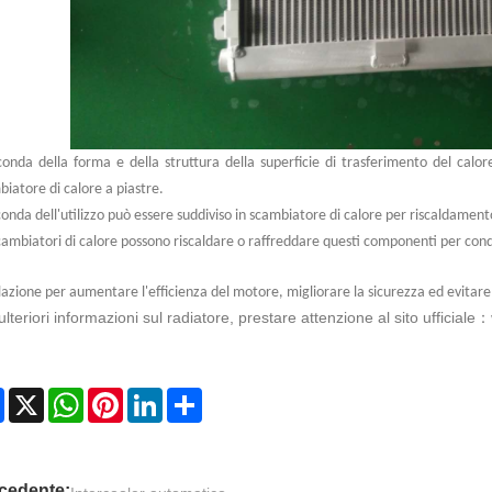
conda della forma e della struttura della superficie di trasferimento del calor
iatore di calore a piastre.
onda dell'utilizzo può essere suddiviso in scambiatore di calore per riscaldament
cambiatori di calore possono riscaldare o raffreddare questi componenti per cond
azione per aumentare l'efficienza del motore, migliorare la sicurezza ed evitare i
ulteriori informazioni sul radiatore, prestare attenzione al sito ufficiale
：
Facebook
X
WhatsApp
Pinterest
LinkedIn
Share
cedente: