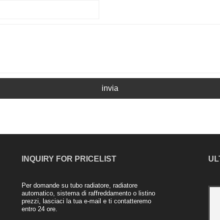
invia
INQUIRY FOR PRICELIST
UL
Per domande su tubo radiatore, radiatore
Radiatore in alluminio dell'azienda Nanjing
automatico, sistema di raffreddamento o listino
prezzi, lasciaci la tua e-mail e ti contatteremo
Majestic
entro 24 ore.
2021/04/20