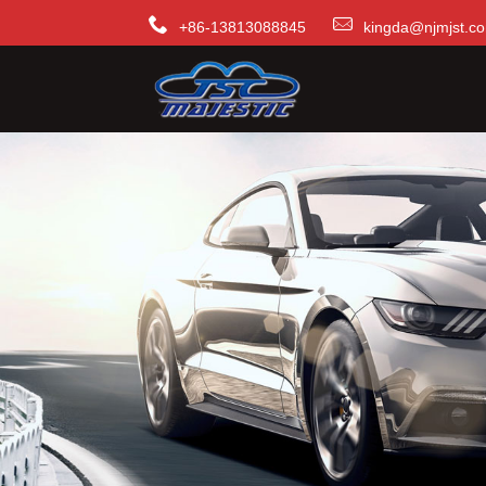
+86-13813088845
kingda@njmjst.c