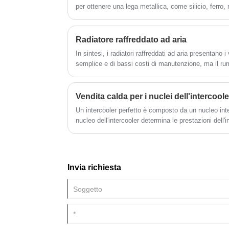
del sistema. L'azienda soddisfa le esigen
per ottenere una lega metallica, come silicio, ferro,
in continua evoluzione dei clienti, fornisce
alluminio ottenuta aggiungendo altri metalli ha le car
clienti prodotti di alta qualità e buoni servi
resistenza e resistenza alla corrosione . Per le sue
prezzi competitivi e assiste i clienti nel
resistenza, le leghe di alluminio sono ampiamente ut
Radiatore raffreddato ad aria
migliorare la loro competitività. La
produzione di varie parti.
In sintesi, i radiatori raffreddati ad aria presentano i
soddisfazione del cliente è l'obiettivo final
semplice e di bassi costi di manutenzione, ma il rum
tutto il nostro lavoro.
dissipazione del calore non possono raggiungere il liv
acqua. Nella scelta del radiatore, la scelta dovrebbe
Benvenuto per informarsi sull'ordine!
Vendita calda per i nuclei dell'intercoole
Un intercooler perfetto è composto da un nucleo inter
nucleo dell'intercooler determina le prestazioni dell'
è uno dei più grandi produttori in Cina. Inoltre, puoi 
personalizzato o un nucleo intercooler in alluminio p
Invia richiesta