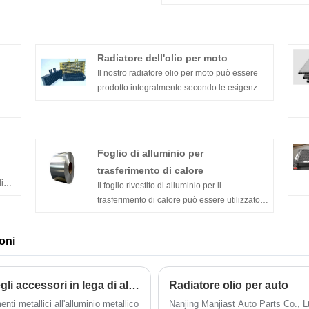
Radiatore dell'olio per moto
Il nostro radiatore olio per moto può essere
prodotto integralmente secondo le esigenze
del cliente. È realizzato in alluminio di alta
qualità completamente resistente e spesso
bio
con una buona resistenza alla corrosione e
dissipazione del calore. E possiamo
e il
Foglio di alluminio per
supportare piccoli ordini in lotti.Benvenuti a
trasferimento di calore
chiedere.
bio
i
Il foglio rivestito di alluminio per il
trasferimento di calore può essere utilizzato
e il
come materiale di trasferimento del calore
della lega di alluminio composita. La Nanjing
oni
Majestic Company può fornire diverse serie
di fogli di alluminio a trasferimento termico,
inclusi fogli nudi, fogli idrofili e fogli compositi.
Quali sono le tecniche di lavorazione degli accessori in lega di alluminio
Radiatore olio per auto
gio
ti
nti metallici all'alluminio metallico
Nanjing Manjiast Auto Parts Co., L