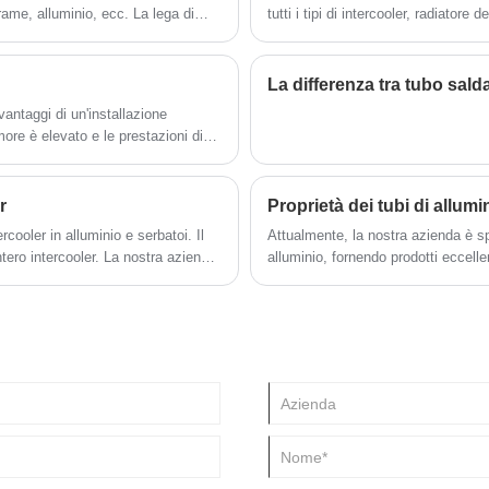
ze
 rame, alluminio, ecc. La lega di
tutti i tipi di intercooler, radiatore d
 ai
atteristiche di bassa densità, alta
siamo lieti di presentarvi la nostra
zi a
 caratteristiche come forza e
completi sul mercato, possono soddi
ilizzate nella lavorazione e
c'è domanda, puoi contattarci in qu
La differenza tra tubo sald
un'introduzione più dettagliata e pro
 vantaggi di un'installazione
e di
ore è elevato e le prestazioni di
ello dei radiatori raffreddati ad
 basarsi sulle proprie esigenze.
r
Proprietà dei tubi di allumi
cooler in alluminio e serbatoi. Il
Attualmente, la nostra azienda è spe
intero intercooler. La nostra azienda
alluminio, fornendo prodotti eccelle
richiedere un intercooler
produzione e la lavorazione di tutti i
er te.
esportati in Medio Oriente, Sud Afri
ricevuto buoni feedback. Allo stato 
del radiatore, tubo intercooler, tubo d
un'esperienza migliore e un servizi
e dimensioni, benvenuti a chiedere