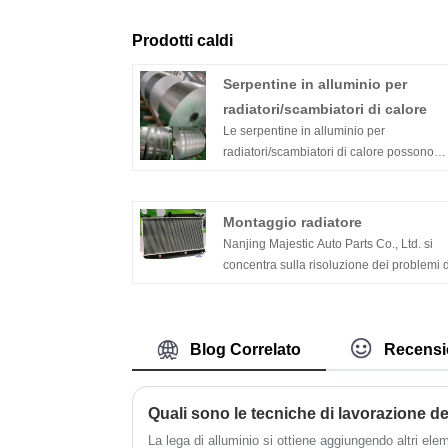
Prodotti caldi
Serpentine in alluminio per
radiatori/scambiatori di calore
Le serpentine in alluminio per
radiatori/scambiatori di calore possono
essere utilizzate in varie strutture di scam
termico e la funzione di base di queste
strutture è quella di trasferire efficacement
Montaggio radiatore
calore. Le bobine di alluminio possono
Nanjing Majestic Auto Parts Co., Ltd. si
essere utilizzate in varie strutture di scam
concentra sulla risoluzione dei problemi d
termico e la funzione di base di queste
scambio di calore e sistema di
strutture è quella di trasferire efficacement
raffreddamento, fornendo materiali in
calore.
alluminio per scambiatori di calore per
Blog Correlato
Recensi
l'industria automobilistica e dell'aria
condizionata, specializzandosi nella
produzione di vari tubi in alluminio di
raffreddamento di precisione, assemblag
di radiatori e aria condizionata componen
La lega di alluminio si ottiene aggiungendo altri eleme