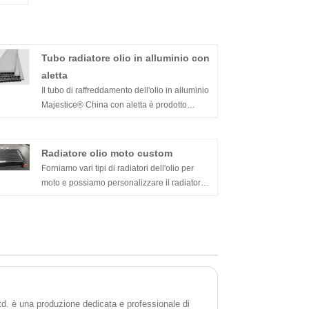
Tubo radiatore olio in alluminio con
aletta
Il tubo di raffreddamento dell'olio in alluminio
Majestice® China con aletta è prodotto
trasformando una striscia di alluminio piatta
in una forma tubolare, quindi collegando i
bordi attraverso un processo di saldatura ad
Radiatore olio moto custom
alta frequenza e quindi saldando senza
Forniamo vari tipi di radiatori dell'olio per
utilizzare alcun materiale di riempimento.
moto e possiamo personalizzare il radiatore
dell'olio per moto in base alle esigenze del
cliente. È realizzato in alluminio di alta qualità
completamente resistente e spesso con una
buona resistenza alla corrosione e
dissipazione del calore. Siamo in grado di
supportare piccoli ordini in lotti. Benvenuto
per chiedere.
td. è una produzione dedicata e professionale di