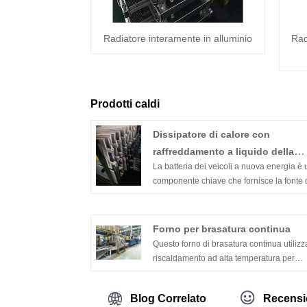
Radiatore interamente in alluminio
Rad
Prodotti caldi
Dissipatore di calore con
raffreddamento a liquido della
La batteria dei veicoli a nuova energia è 
batteria Energy
componente chiave che fornisce la fonte 
energia per il veicolo ed è il sistema più
importante del veicolo. Con il continuo
sviluppo della tecnologia leggera, il peso
Forno per brasatura continua
complessivo della carrozzeria del veicolo
Questo forno di brasatura continua utilizza
notevolmente ridotto, il che può migliorar
riscaldamento ad alta temperatura per
significativamente la resistenza dei veicol
brasare continuamente i prodotti metallici
nuova energia. La lega di alluminio viene
condizione che l'ammoniaca e l'idrogeno
utilizzata sempre più ampiamente nelle
Blog Correlato
Recensi
decomposti dal forno di decomposizione