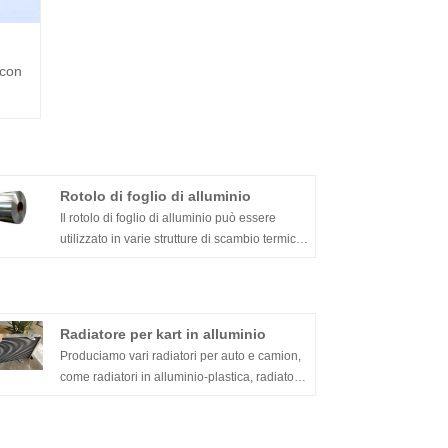
 con
Rotolo di foglio di alluminio
Il rotolo di foglio di alluminio può essere
utilizzato in varie strutture di scambio termico
e la funzione di base di queste strutture è
quella di trasferire efficacemente il calore. Il
foglio di alette può essere utilizzato anche in
evaporatori e condensatori nella maggior
Radiatore per kart in alluminio
parte dei dispositivi di condizionamento d'aria
Produciamo vari radiatori per auto e camion,
residenziali, automobilistici e commerciali.
come radiatori in alluminio-plastica, radiatori
Inoltre, questo tipo di pellicola viene utilizzata
per kart in alluminio, radiatori per camion,
anche in umidificatori, deumidificatori, vari tipi
radiatori per apparecchiature di ingegneria,
di stufe a battiscopa e altre apparecchiature.
radiatori del cambio, radiatori per trattori,