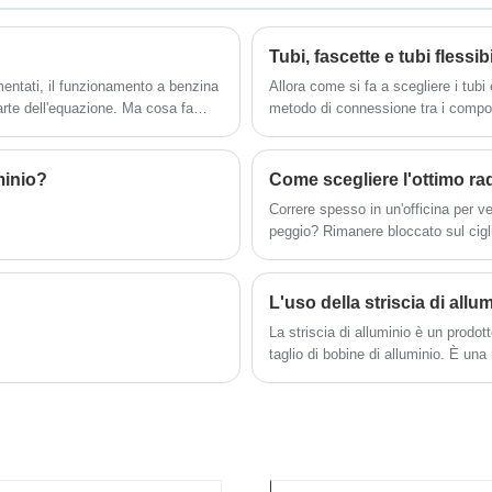
e
ome
di rame, tubi in alluminio, barre di alluminio,
na
fogli e fogli di alluminio, ecc. Se avete
Tubi, fascette e tubi flessibi
allo
esigenze, potete contattarci in qualsiasi
a
momento. Non vediamo l'ora di avere la
mentati, il funzionamento a benzina
Allora come si fa a scegliere i tubi
ura
possibilità di collaborare con voi.
rte dell'equazione. Ma cosa fa
metodo di connessione tra i compo
. I
li parti ti occorrono per una
effetto sulle prestazioni. Abbiamo 
Nonostante il nome, Burns offre un'
rro,
qua, lo scambio di calore avviene
da 3 pollici a 5 pollici, in una varie
minio?
Come scegliere l'ottimo rad
intercooler: il calore dai tubi di
90 gradi.
Correre spesso in un'officina per 
 più fresca e densa viene inviata
peggio? Rimanere bloccato sul cigli
 questo tipo di progettazione è che,
può rovinare una crociera gioiosa c
ler aria-acqua può essere montato
liquido refrigerante caldo schizzato
ni di carico, a condizione che ci
problemi? Innegabilmente, il surri
?
L'uso della striscia di allu
non necessaria e frequente di un mo
La striscia di alluminio è un prodot
taglio di bobine di alluminio. È una