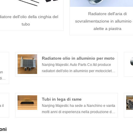
Radiatore dell'aria di
iatore dell'olio della cinghia del
sovralimentazione in alluminio
tubo
alette a piastra
Radiatore olio in alluminio per moto
Nanjing Majestic Auto Parts Co.ltd produce
radiatori dell'olio in alluminio per motociclette
un
esportati in Europa, Asia e altri luoghi. La
di
qualità e la reputazione sono state ben
accolte dai clienti d'oltremare. Siamo un
produttore di radiatori professionale con oltre
Tubi in lega di rame
10 anni di esperienza, fornendo radiatori e
 è
 il
Nanjing Majestic ha sede a Nanchino e vanta
radiatori dell'olio per motociclette a clienti in
e
molti anni di esperienza nella produzione di
molti paesi e utilizziamo la tecnologia di
i a
 a
tubi per radiatori. Ci impegniamo a fornire
brasatura per fornire anime in alluminio di
prodotti di alta qualità e servizi eccellenti. I
alta qualità.
oni
prodotti che forniamo includono: tubi in lega