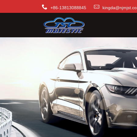
+86-13813088845
kingda@njmjst.c