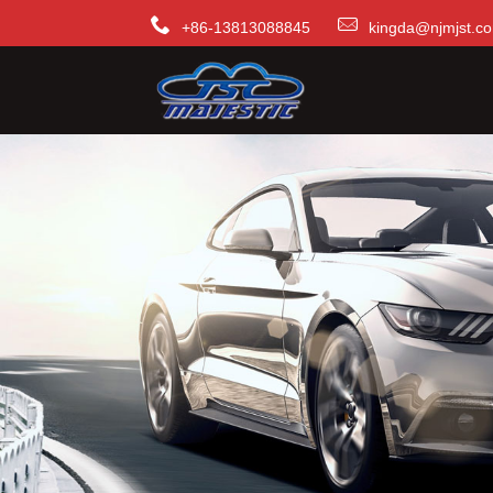
+86-13813088845
kingda@njmjst.c