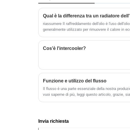
nucleo del radiatore può produrre nuclei
dello scambiatore di calore come
Qual è la differenza tra un radiatore dell
condensatori, radiatori, riscaldatori,
evaporatori e intercooler.
riassumere Il raffreddamento dell'olio è l'uso dell'olio motore come refrigerante,
generalmente utilizzato per rimuovere il calore in 
interna. Un motore termico trasferisce il calore all'o
scambiatore di calore, solitamente un tipo di radiatore
raffreddamento ad acqua è l'uso dell'acqua come m
Cos'è l'intercooler?
per raffreddare le parti ad alta temperatura e quindi tr
modo da mantenere il motore in funzione a una tem
Funzione e utilizzo del flusso
Il flusso è una parte essenziale della nostra produzi
vuoi saperne di più, leggi questo articolo, grazie, s
materie prime, se hai bisogno, contattami!
Invia richiesta