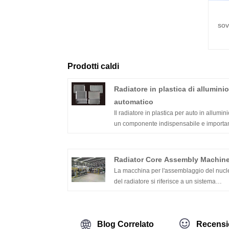
sov
Prodotti caldi
Radiatore in plastica di alluminio
automatico
Il radiatore in plastica per auto in allumini
un componente indispensabile e importa
nel sistema di raffreddamento del motore
raffreddato ad acqua dell'automobile
Radiator Core Assembly Machin
La macchina per l'assemblaggio del nucl
del radiatore si riferisce a un sistema
composto da due o tre della macchina
arrotolatrice, la macchina per la produzio
di tubi e la macchina per l'assemblaggio 
Blog Correlato
Recensi
nucleo.La macchina per l'assemblaggio d