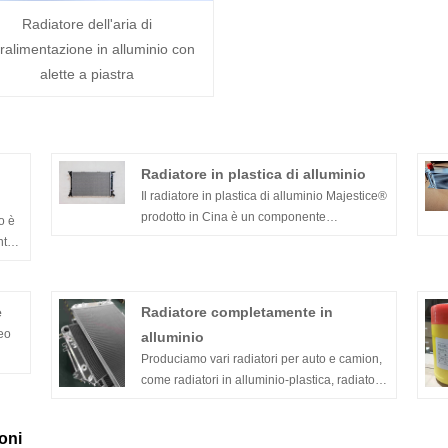
Radiatore dell'aria di
ralimentazione in alluminio con
alette a piastra
Radiatore in plastica di alluminio
Il radiatore in plastica di alluminio Majestice®
prodotto in Cina è un componente
o è
indispensabile e importante nel motore
nte
raffreddato ad acqua dell'auto.
e
Radiatore completamente in
eo
alluminio
Produciamo vari radiatori per auto e camion,
come radiatori in alluminio-plastica, radiatori
ne
interamente in alluminio, radiatori per
del
camion, intercooler, radiatori dell'olio,
oni
el
radiatori per apparecchiature tecniche,