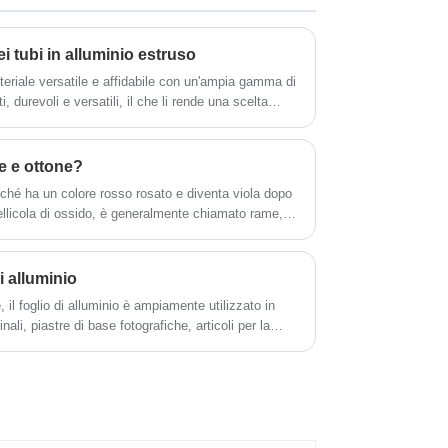
i tubi in alluminio estruso
ateriale versatile e affidabile con un'ampia gamma di
i, durevoli e versatili, il che li rende una scelta
me e ottone?
iché ha un colore rosso rosato e diventa viola dopo
ellicola di ossido, è generalmente chiamato rame,
enente una certa quantità di ossigeno, quindi è
sigeno e talvolta può anche essere considerato
i alluminio
, il foglio di alluminio è ampiamente utilizzato in
ali, piastre di base fotografiche, articoli per la
lizzato come materiale di imballaggio; Condensatori
isolamento termico per edifici, veicoli, navi, case,
me filo decorativo d'oro e d'argento, carta da
ancelleria e marchi di decorazione di prodotti