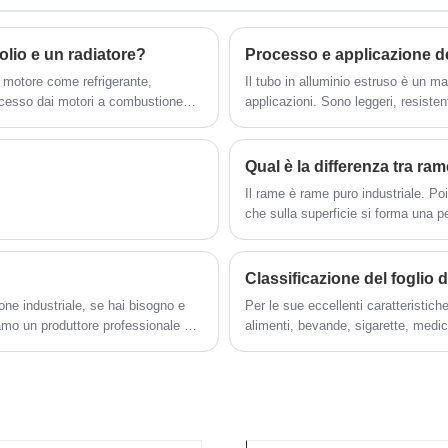
radiatori per cambi, radiatori per trattori,
radiatori per mietitrici, radiatore per olio ad
'olio e un radiatore?
Processo e applicazione de
alta pressione con alette a piastra, come
come radiatore del generatore, radiatore
Il tubo in alluminio estruso è un m
EGR, radiatore idraulico, ecc. Possiamo
eccesso dai motori a combustione
applicazioni. Sono leggeri, resistent
produrre radiatori con elevata stabilità e
lio, che poi passa attraverso uno
popolare in tutti i settori.
 chiamato radiatore dell'olio. Il
prestazioni speciali per l'esportazione e
ezzo di assorbimento del calore
possiamo progettare radiatori in base alle
Qual è la differenza tra ra
asferire il calore all'aria esterna, in
esigenze del cliente.
Il rame è rame puro industriale. Po
peratura adeguata.
che sulla superficie si forma una p
noto anche come rame. È rame cont
anche chiamato rame contenente os
una lega di rame.
Classificazione del foglio d
one industriale, se hai bisogno e
Per le sue eccellenti caratteristiche
iamo un produttore professionale di
alimenti, bevande, sigarette, medicin
casa, ecc. e viene solitamente uti
elettrolitici materiali; Materiali di 
ecc; Può anche essere utilizzato co
parati, varie stampe di articoli di c
industriali leggeri