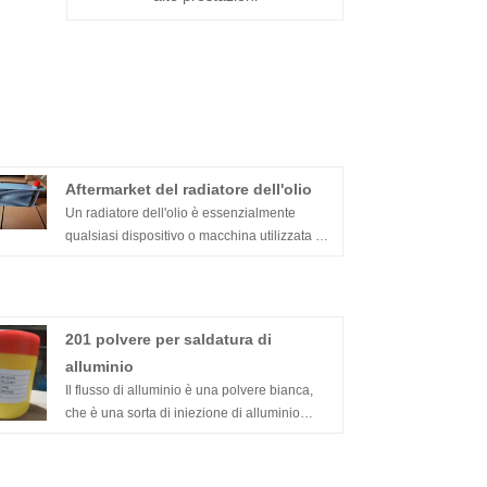
Aftermarket del radiatore dell'olio
Un radiatore dell'olio è essenzialmente
qualsiasi dispositivo o macchina utilizzata per
raffreddare l'olio. Aiuta a mantenere il motore
freddo mantenendo l'alimentazione dell'olio a
una temperatura costante. Nanjing Majestic
Company è uno dei più grandi produttori di
201 polvere per saldatura di
aftermarket per radiatori dell'olio.
alluminio
Collaboriamo professionalmente con il
Il flusso di alluminio è una polvere bianca,
mercato post-vendita. In caso di necessità,
che è una sorta di iniezione di alluminio
non esitare a contattarci.
stabile a temperatura ambiente, non
corrosiva, ha un punto di fusione
leggermente inferiore e ha una buona attività.