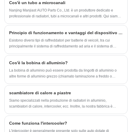
Cos'è un tubo a microcanali
porta a una pressione di scoppio più elevata.
Nanjing Manjiast AUTO Parts Co., Ltd. è un produttore dedicato e
professionale di radiatori, tubi a microcanali e altri prodotti. Qui siamo
lieti di presentarvi la nostra azienda. Siamo specializzati nella
produzione di tubi per radiatori da 12 anni. Inoltre, la nostra fabbrica
Principio di funzionamento e vantaggi del dispositivo di raffreddamento della batteria dell'auto
attraverso la certificazione ISO/TS16949, la nostra azienda per
soddisfare le esigenze dei clienti, in base alle esigenze del cliente per
Esistono diversi tipi di raffreddatori per batterie di veicoli, tra cui
personalizzare lo stampo aperto, per soddisfare i vari modelli del
principalmente il sistema di raffreddamento ad aria e il sistema di
cliente, se c'è richiesta, potete contattarci in qualsiasi momento!
raffreddamento a liquido.
Cos'è la bobina di alluminio?
La bobina di alluminio può essere prodotta da lingotti di alluminio o
altre forme di alluminio grezzo (chiamato laminazione a freddo o
fusione diretta) o da un processo di fusione direttamente tramite
laminazione (chiamato fusione continua). Questi fogli di alluminio
scambiatore di calore a piastre
laminato vengono poi arrotolati o avvolti attorno a un nucleo. Queste
bobine sono densamente imballate, il che le rende più facili da spedire
Siamo specializzati nella produzione di radiatori in alluminio,
e immagazzinare rispetto all'alluminio sotto forma di fogli. La bobina
scambiatori di calore, intercooler, ecc. Inoltre, la nostra fabbrica è
viene utilizzata per produrre una gamma quasi illimitata di componenti
certificata ISO/TS16949. Saremo in grado di fornirvi prodotti di alta
utilizzati in un vasto numero di settori.
qualità, prezzi competitivi e un servizio di qualità. Forniamo radiatori
Come funziona l'intercooler?
per l'industria automobilistica, l'industria del condizionamento dell'aria,
ora la nostra azienda ha 180 addetti alla produzione, personale
L'intercooler è generalmente presente solo sulle auto dotate di