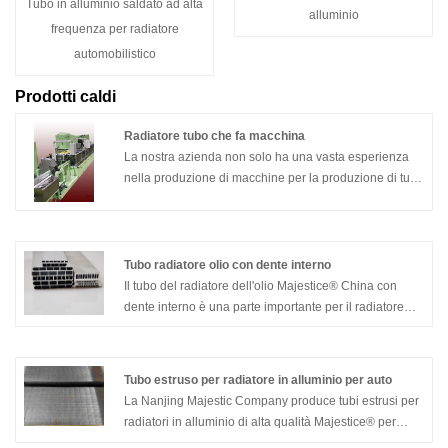
Tubo in alluminio saldato ad alta
alluminio
frequenza per radiatore
automobilistico
Prodotti caldi
Radiatore tubo che fa macchina
La nostra azienda non solo ha una vasta esperienza
nella produzione di macchine per la produzione di tubi
per radiatori, ma può anche aiutare gli utenti a
migliorare il sito e migliorare l'efficienza produttiva
durante lo sviluppo e la produzione di prova di nuovi
prodotti.
Tubo radiatore olio con dente interno
Il tubo del radiatore dell'olio Majestice® China con
dente interno è una parte importante per il radiatore
dell'olio e il radiatore
Tubo estruso per radiatore in alluminio per auto
La Nanjing Majestic Company produce tubi estrusi per
radiatori in alluminio di alta qualità Majestice® per
automobili. Ci concentriamo sulla produzione di tubi