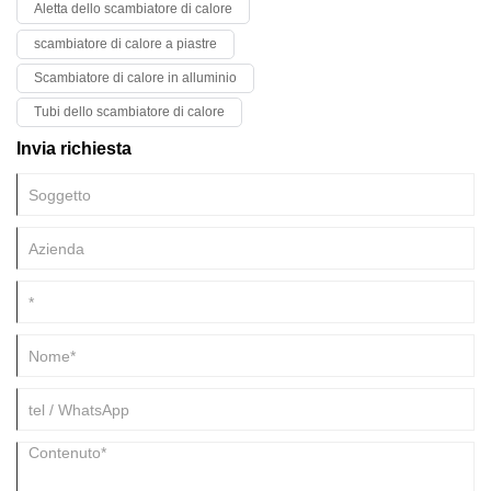
Aletta dello scambiatore di calore
hanno una maggiore resistenza alla flessione e alla torsione, che può
ridurre notevolmente il peso strutturale e risparmiare alluminio.
scambiatore di calore a piastre
Scambiatore di calore in alluminio
Tubi dello scambiatore di calore
Invia richiesta