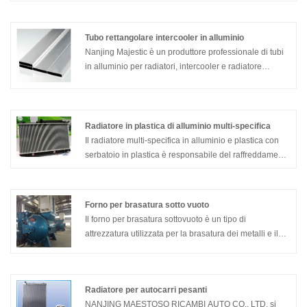
migliorare il sito e migliorare l'efficienza produttiva
durante lo sviluppo e la produzione di prova di nuovi
prodotti.
Tubo rettangolare intercooler in alluminio
Nanjing Majestic è un produttore professionale di tubi
in alluminio per radiatori, intercooler e radiatore
dell'olio. Abbiamo tipi di tubi in stock e possiamo
personalizzare i tubi in base al disegno e alle esigenze
dei clienti. Come il tubo rettangolare dell'intercooler in
alluminio, il tubo del radiatore alimunim, il tubo tondo
Radiatore in plastica di alluminio multi-specifica
ect.
Il radiatore multi-specifica in alluminio e plastica con
serbatoio in plastica è responsabile del raffreddamento
dell'acqua circolante.
Forno per brasatura sotto vuoto
Il forno per brasatura sottovuoto è un tipo di
attrezzatura utilizzata per la brasatura dei metalli e il
trattamento termico brillante. Adatto per la produzione
in serie di parti in acciaio inossidabile di piccole e
medie dimensioni (stoviglie, coltelli, ferramenta, ecc.),
Radiatore per autocarri pesanti
Come tempra brillante e rinvenimento di acciaio
NANJING MAESTOSO RICAMBI AUTO CO., LTD. si
inossidabile martensitico e ricottura brillante di acciaio